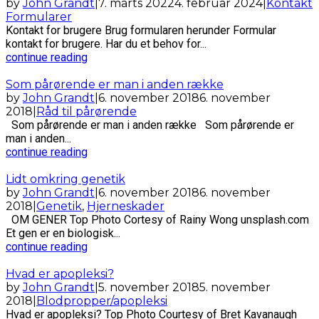
by
John Grandt
|
7. marts 2022
4. februar 2024
|
Kontakt
Formularer
Kontakt for brugere Brug formularen herunder Formular
kontakt for brugere. Har du et behov for...
continue reading
Som pårørende er man i anden række
by
John Grandt
|
6. november 2018
6. november
2018
|
Råd til pårørende
Som pårørende er man i anden række Som pårørende er
man i anden...
continue reading
Lidt omkring genetik
by
John Grandt
|
6. november 2018
6. november
2018
|
Genetik
,
Hjerneskader
OM GENER Top Photo Cortesy of Rainy Wong unsplash.com
Et gen er en biologisk...
continue reading
Hvad er apopleksi?
by
John Grandt
|
5. november 2018
5. november
2018
|
Blodpropper/apopleksi
Hvad er apopleksi? Top Photo Courtesy of Bret Kavanaugh