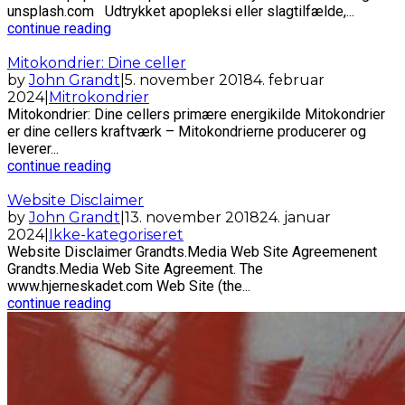
unsplash.com Udtrykket apopleksi eller slagtilfælde,...
continue reading
Mitokondrier: Dine celler
by
John Grandt
|
5. november 2018
4. februar
2024
|
Mitrokondrier
Mitokondrier: Dine cellers primære energikilde Mitokondrier
er dine cellers kraftværk – Mitokondrierne producerer og
leverer...
continue reading
Website Disclaimer
by
John Grandt
|
13. november 2018
24. januar
2024
|
Ikke-kategoriseret
Website Disclaimer Grandts.Media Web Site Agreemenent
Grandts.Media Web Site Agreement. The
www.hjerneskadet.com Web Site (the...
continue reading