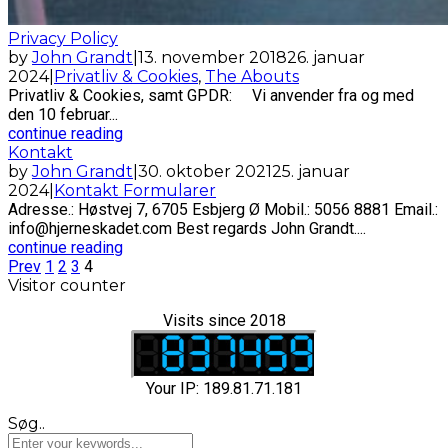
Privacy Policy
by
John Grandt
|
13. november 2018
26. januar
2024
|
Privatliv & Cookies
,
The Abouts
Privatliv & Cookies, samt GPDR: Vi anvender fra og med
den 10 februar...
continue reading
Kontakt
by
John Grandt
|
30. oktober 2021
25. januar
2024
|
Kontakt Formularer
Adresse.: Høstvej 7, 6705 Esbjerg Ø Mobil.: 5056 8881 Email.:
info@hjerneskadet.com Best regards John Grandt....
continue reading
Prev
1
2
3
4
Visitor counter
Visits since 2018
Your IP: 189.81.71.181
Søg..