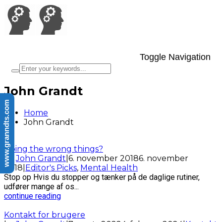
Toggle Navigation
John Grandt
www.granndts.com
Home
John Grandt
Doing the wrong things?
by
John Grandt
|
6. november 2018
6. november
2018
|
Editor's Picks
,
Mental Health
Stop op Hvis du stopper og tænker på de daglige rutiner,
udfører mange af os...
continue reading
Kontakt for brugere