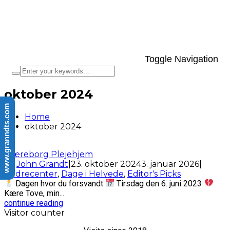
Toggle Navigation
oktober 2024
www.granndts.com
Home
oktober 2024
Tjæreborg Plejehjem
by
John Grandt
|
23. oktober 2024
3. januar 2026
|
Ældrecenter
,
Dage i Helvede
,
Editor's Picks
Dagen hvor du forsvandt
Tirsdag den 6. juni 2023
Kære Tove, min...
continue reading
Visitor counter