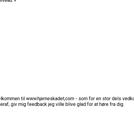
iveau. «
elkommen til www.hjerneskadet,com - som for en stor dels vedko
eraf, giv mig feedback jeg ville blive glad for at høre fra dig.