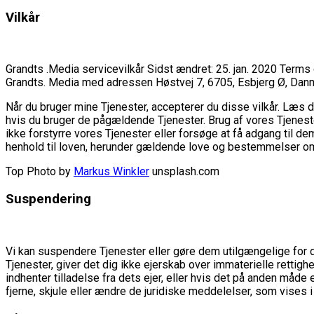
Vilkår
G
randts .Media servicevilkår Sidst ændret: 25. jan. 2020 Term
Grandts. Media med adressen Høstvej 7, 6705, Esbjerg Ø, Dan
Når du bruger mine Tjenester, accepterer du disse vilkår. Læs de
hvis du bruger de pågældende Tjenester. Brug af vores Tjenester
ikke forstyrre vores Tjenester eller forsøge at få adgang til 
henhold til loven, herunder gældende love og bestemmelser o
Top Photo by
Markus Winkler
unsplash.com
Suspendering
V
i kan suspendere Tjenester eller gøre dem utilgængelige for di
Tjenester, giver det dig ikke ejerskab over immaterielle rettigh
indhenter tilladelse fra dets ejer, eller hvis det på anden måde 
fjerne, skjule eller ændre de juridiske meddelelser, som vises