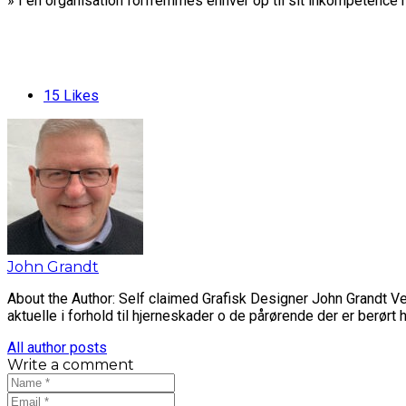
» I en organisation forfremmes enhver op til sit inkompetence n
15
Likes
John Grandt
About the Author: Self claimed Grafisk Designer John Grandt V
aktuelle i forhold til hjerneskader o de pårørende der er berørt h
All author posts
Write a comment