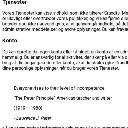
Tjenester
V
ores Tjenester kan vise indhold, som ikke tilhører Grandts. Me
er ulovligt eller overtræder vores politikker, og vi kan fjerne el
betyder dog ikke nødvendigvis, at vi gennemgår indhold, så det
administrative meddelelser og andre oplysninger. Du kan fravæ
Konto
D
u kan oprette din egen konto eller få tildelt en konto af en a
hemmelig. Du er ansvarlig for al aktivitet, der sker på eller vi
brug af din adgangskode eller konto, skal du straks gøre Grand
dine personlige oplysninger, når du bruger vores Tjenester.
Everyone rises to their level of incompetence.
“The Peter Principle” American teacher and writer
(1919 – 1988)
- Laurence J. Peter