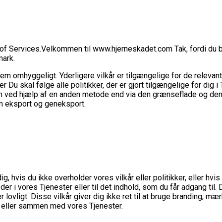
s of Services.Velkommen til www.hjerneskadet.com Tak, fordi du 
mark.
m omhyggeligt. Yderligere vilkår er tilgængelige for de relevante
 Du skal følge alle politikker, der er gjort tilgængelige for dig 
dem ved hjælp af en anden metode end via den grænseflade og den 
m eksport og geneksport.
g, hvis du ikke overholder vores vilkår eller politikker, eller hv
eder i vores Tjenester eller til det indhold, som du får adgang ti
er lovligt. Disse vilkår giver dig ikke ret til at bruge branding, m
 i eller sammen med vores Tjenester.