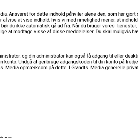
dia. Ansvaret for dette indhold påhviler alene den, som har gjort
ler afvise at vise indhold, hvis vi med rimelighed mener, at indhold
 bør du ikke automatisk gå ud fra. Når du bruger vores Tjenester
lge at modtage visse af disse meddelelser. Du skal muligvis have
dministrator, og din administrator kan også få adgang til eller de
a din konto. Undgå at genbruge adgangskoden til din konto på tredje
ts. Media opmærksom på dette. I Grandts. Media generelle privatl