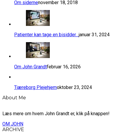
Om siderne
november 18, 2018
​Patienter kan tage en bisidder…
januar 31, 2024
Om John Grandt
februar 16, 2026
Tjæreborg Plejehjem
oktober 23, 2024
About Me
Læs mere om hvem John Grandt er, klik på knappen!
OM JOHN
ARCHIVE