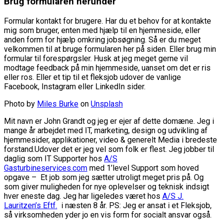
Brug formularen herunder
Formular kontakt for brugere. Har du et behov for at kontakte
mig som bruger, enten med hjælp til en hjemmeside, eller
anden form for hjælp omkring jobsøgning. Så er du meget
velkommen til at bruge formularen her på siden. Eller brug min
formular til forespørgsler. Husk at jeg meget gerne vil
modtage feedback på min hjemmeside, uanset om det er ris
eller ros. Eller et tip til et fleksjob udover de vanlige
Facebook, Instagram eller LinkedIn sider.
Photo by
Miles Burke
on
Unsplash
Mit navn er John Grandt og jeg er ejer af dette domæne. Jeg i
mange år arbejdet med IT, marketing, design og udvikling af
hjemmesider, applikationer, video & generelt Media i bredeste
forstand.Udover det er jeg vel som folk er flest. Jeg jobber til
daglig som IT Supporter hos
A/S
Gasturbineservices.com
med 1’level Support som hoved
opgave – Et job som jeg sætter utroligt meget pris på. Og
som giver muligheden for nye oplevelser og teknisk indsigt
hver eneste dag. Jeg har ligeledes været hos
A/S J.
Lauritzen’s Eftf.
i næsten 8 år. PS: Jeg er ansat i et Fleksjob,
så virksomheden yder jo en vis form for socialt ansvar også.