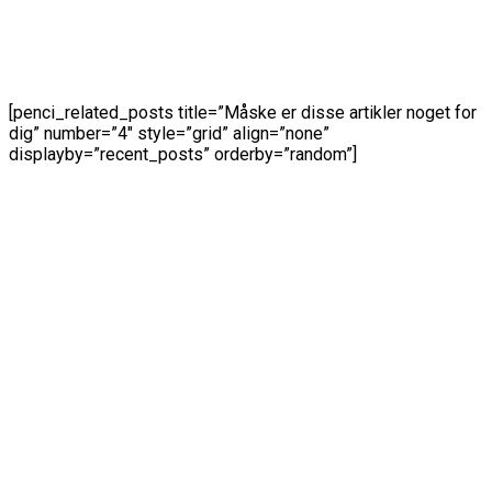
[penci_related_posts title=”Måske er disse artikler noget for
dig” number=”4″ style=”grid” align=”none”
displayby=”recent_posts” orderby=”random”]