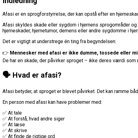
Indledning
Afasi er en sprogforstyrrelse, der kan opstå efter en hjerneskade
Afasi skyldes skade eller sygdom i hjernens sprogområder og s
hjerneskader, hjernetumor, demens eller andre sygdomme i hjer
Det er vigtigt at understrege én ting fra begyndelsen:
👉
Mennesker med afasi er ikke dumme, tossede eller min
De har en skade, der påvirker sproget – ikke deres værdi som
🗣️ Hvad er afasi?
Afasi betyder, at sproget er blevet påvirket. Det kan ramme båd
En person med afasi kan have problemer med:
✅ At tale
✅ At forstå, hvad andre siger
✅ At læse
✅ At skrive
✅ At finde de rigtige ord