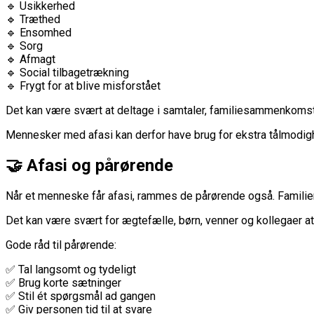
🔹 Usikkerhed
🔹 Træthed
🔹 Ensomhed
🔹 Sorg
🔹 Afmagt
🔹 Social tilbagetrækning
🔹 Frygt for at blive misforstået
Det kan være svært at deltage i samtaler, familiesammenkomster 
Mennesker med afasi kan derfor have brug for ekstra tålmodigh
🤝 Afasi og pårørende
Når et menneske får afasi, rammes de pårørende også. Familie
Det kan være svært for ægtefælle, børn, venner og kollegaer at
Gode råd til pårørende:
✅ Tal langsomt og tydeligt
✅ Brug korte sætninger
✅ Stil ét spørgsmål ad gangen
✅ Giv personen tid til at svare