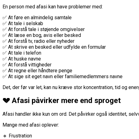
En person med afasi kan have problemer med:
✅ At føre en almindelig samtale
✅ At tale i selskab
✅ At forstå tale i støjende omgivelser
✅ At læse en bog, avis eller besked
✅ At forstå tv, radio eller nyheder
✅ At skrive en besked eller udfylde en formular
✅ At tale i telefon
✅ At huske navne
✅ At forstå vittigheder
✅ At regne eller håndtere penge
✅ At sige sit eget navn eller familiemedlemmers navne
Det, der før var let, kan nu kræve stor koncentration, tid og energ
💔 Afasi påvirker mere end sproget
Afasi handler ikke kun om ord. Det påvirker også identitet, selvv
Mange med afasi oplever:
🔹 Frustration