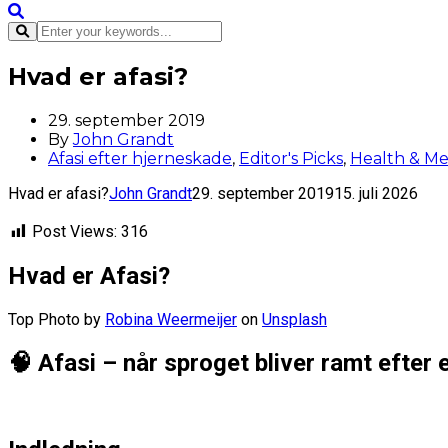
Hvad er afasi?
29. september 2019
By
John Grandt
Afasi efter hjerneskade
,
Editor's Picks
,
Health & Me
Hvad er afasi?
John Grandt
29. september 2019
15. juli 2026
Post Views:
316
Hvad er Afasi?
Top Photo by
Robina Weermeijer
on
Unsplash
🧠 Afasi – når sproget bliver ramt efter