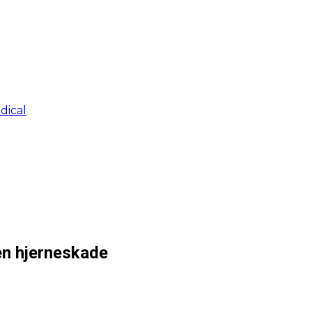
dical
 en hjerneskade