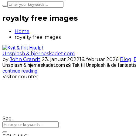
royalty free images
Home
royalty free images
Unsplash & hjerneskadet.com
by
John Grandt
|
23. januar 2022
16. februar 2026
|
Blog
,
E
Unsplash & hjerneskadet.com 📸 Tak til Unsplash & de fantastiske
continue reading
Visitor counter
Søg..