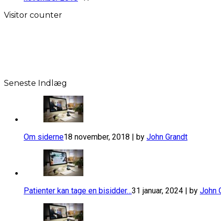
Visitor counter
Seneste Indlæg
Om siderne
18 november, 2018 | by
John Grandt
​Patienter kan tage en bisidder…
31 januar, 2024 | by
John 