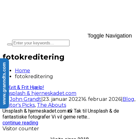
Toggle Navigation
fotokreditering
www.granndts.com
Home
fotokreditering
Unsplash & hjerneskadet.com
by
John Grandt
|
23. januar 2022
16. februar 2026
|
Blog
,
Editor's Picks
,
The Abouts
Unsplash & hjerneskadet.com 📸 Tak til Unsplash & de
fantastiske fotografer Vi vil gerne rette...
continue reading
Visitor counter